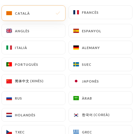
FRANCÈS
FRANCÈS
CATALÀ
CATALÀ
ANGLÈS
ANGLÈS
ESPANYOL
ESPANYOL
ITALIÀ
ITALIÀ
ALEMANY
ALEMANY
PORTUGUÈS
PORTUGUÈS
SUEC
SUEC
简体中文 (XINÈS)
简体中文 (XINÈS)
JAPONÈS
JAPONÈS
RUS
RUS
ÀRAB
ÀRAB
한국어 (COREÀ)
한국어 (COREÀ)
HOLANDÈS
HOLANDÈS
TXEC
TXEC
GREC
GREC