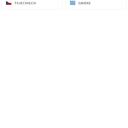
TSJECHISCH
TSJECHISCH
GRIEKS
GRIEKS