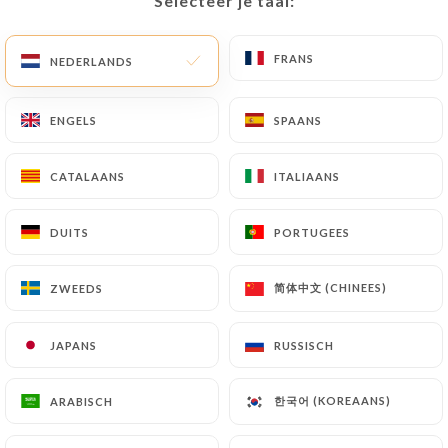
Selecteer je taal:
Selecteer je taal:
FRANS
FRANS
NEDERLANDS
NEDERLANDS
ENGELS
ENGELS
SPAANS
SPAANS
CATALAANS
CATALAANS
ITALIAANS
ITALIAANS
DUITS
DUITS
PORTUGEES
PORTUGEES
简体中文 (CHINEES)
简体中文 (CHINEES)
ZWEEDS
ZWEEDS
JAPANS
JAPANS
RUSSISCH
RUSSISCH
한국어 (KOREAANS)
한국어 (KOREAANS)
ARABISCH
ARABISCH