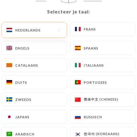
Selecteer je taal:
Selecteer je taal:
NL
MENU
FRANS
FRANS
NEDERLANDS
NEDERLANDS
ENGELS
ENGELS
SPAANS
SPAANS
/
HOME
CONTACT
Contact
CATALAANS
CATALAANS
ITALIAANS
ITALIAANS
DUITS
DUITS
PORTUGEES
PORTUGEES
简体中文 (CHINEES)
简体中文 (CHINEES)
ZWEEDS
ZWEEDS
JAPANS
JAPANS
RUSSISCH
RUSSISCH
Ministry Of Spice
한국어 (KOREAANS)
한국어 (KOREAANS)
ARABISCH
ARABISCH