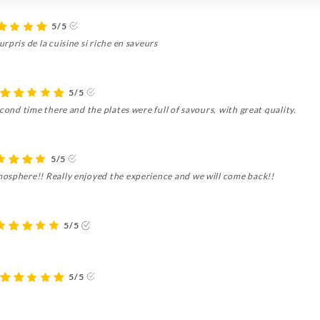
5/5
rpris de la cuisine si riche en saveurs
5/5
cond time there and the plates were full of savours, with great quality.
5/5
osphere!! Really enjoyed the experience and we will come back!!
5/5
5/5