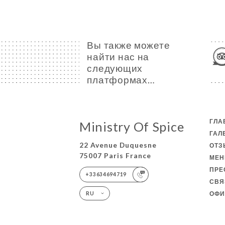
Вы также можете
найти нас на
следующих
платформах…
ГЛА
Ministry Of Spice
ГАЛ
22 Avenue Duquesne
ОТ
75007 Paris France
МЕ
ПРЕ
+33634694719
СВЯ
ОФИ
RU