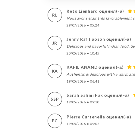
Reto Lienhard оценил(-а)
RL
Nous avons était très favorablement su
29/07/2026
•
05:24
Jenny Rafiliposon оценил(-а)
JR
Delicious and flavorful indian food. Se
20/05/2026
•
10:45
KAPIL ANAND оценил(-а)
KA
Authentic & delicious with a warm atm
19/05/2026
•
06:41
Sarah Salimi Pak оценил(-а)
SSP
19/05/2026
•
09:10
Pierre Curtenelle оценил(-а)
PC
19/05/2026
•
09:03