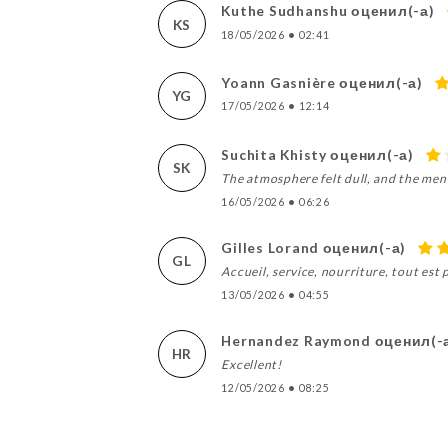
Kuthe Sudhanshu оценил(-а)
KS
18/05/2026
•
02:41
Yoann Gasnière оценил(-а)
YG
17/05/2026
•
12:14
Suchita Khisty оценил(-а)
SK
The atmosphere felt dull, and the menu
16/05/2026
•
06:26
Gilles Lorand оценил(-а)
GL
Accueil, service, nourriture, tout est
13/05/2026
•
04:55
Hernandez Raymond оценил(-
HR
Excellent!
12/05/2026
•
08:25