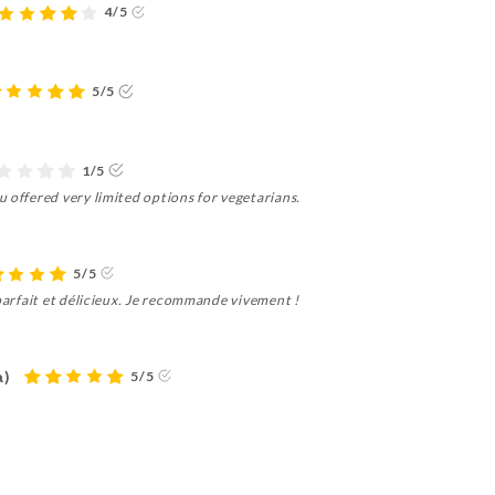
4/5
5/5
1/5
 offered very limited options for vegetarians.
5/5
 parfait et délicieux. Je recommande vivement !
а)
5/5